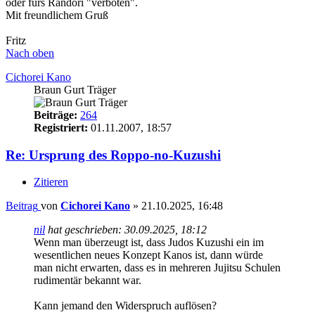
oder fürs Randori "verboten".
Mit freundlichem Gruß
Fritz
Nach oben
Cichorei Kano
Braun Gurt Träger
Beiträge:
264
Registriert:
01.11.2007, 18:57
Re: Ursprung des Roppo-no-Kuzushi
Zitieren
Beitrag
von
Cichorei Kano
»
21.10.2025, 16:48
nil
hat geschrieben:
30.09.2025, 18:12
Wenn man überzeugt ist, dass Judos Kuzushi ein im
wesentlichen neues Konzept Kanos ist, dann würde
man nicht erwarten, dass es in mehreren Jujitsu Schulen
rudimentär bekannt war.
Kann jemand den Widerspruch auflösen?