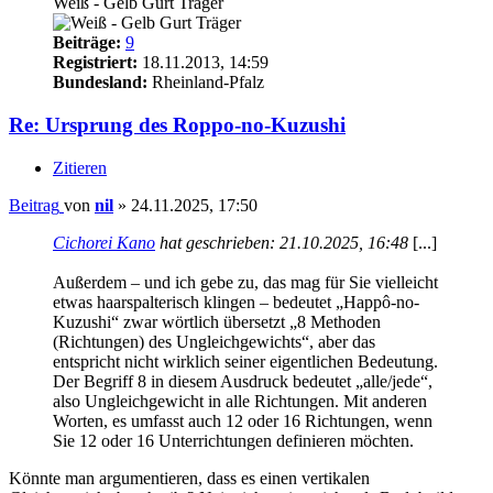
Weiß - Gelb Gurt Träger
Beiträge:
9
Registriert:
18.11.2013, 14:59
Bundesland:
Rheinland-Pfalz
Re: Ursprung des Roppo-no-Kuzushi
Zitieren
Beitrag
von
nil
»
24.11.2025, 17:50
Cichorei Kano
hat geschrieben:
21.10.2025, 16:48
[...]
Außerdem – und ich gebe zu, das mag für Sie vielleicht
etwas haarspalterisch klingen – bedeutet „Happô-no-
Kuzushi“ zwar wörtlich übersetzt „8 Methoden
(Richtungen) des Ungleichgewichts“, aber das
entspricht nicht wirklich seiner eigentlichen Bedeutung.
Der Begriff 8 in diesem Ausdruck bedeutet „alle/jede“,
also Ungleichgewicht in alle Richtungen. Mit anderen
Worten, es umfasst auch 12 oder 16 Richtungen, wenn
Sie 12 oder 16 Unterrichtungen definieren möchten.
Könnte man argumentieren, dass es einen vertikalen