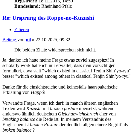
Registriert:
18.11.2013, 14:59
Bundesland:
Rheinland-Pfalz
Re: Ursprung des Roppo-no-Kuzushi
Zitieren
Beitrag
von
nil
»
22.10.2025, 09:32
Die beiden Zitate widersprechen sich nicht.
Ja, danke; ich hatte meine Frage etwas zuviel zugespitzt! In
scholarly work hätte ich nur erwartet, dass man vorsichtiger
formuliert, etwa statt "which existed in classical Tenjin Shin’yo-ryu''
besser "which existed among others in classical Tenjin Shin’yo-ryu''.
Danke für die einsichtsreiche und keinesfalls haarspalterische
Erklärung von
Happô
!
Verwandte Frage, wenn ich darf: in manch älteren englischen
Texten wird
Kuzushi
mit
broken posture
übersetzt, während
anderswo ähnlich deutschem
Gleichgewichtsbruch
eher von
breaking balance
die Rede ist. In meinem Verständnis des
Englischen ist
broken Posture
der deutlich allgemeinere Begriff als
broken balance
?