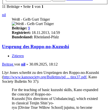
11 Beiträge • Seite
1
von
1
nil
Weiß - Gelb Gurt Träger
Beiträge:
9
Registriert:
18.11.2013, 14:59
Bundesland:
Rheinland-Pfalz
Ursprung des Roppo-no-Kuzushi
Zitieren
Beitrag
von
nil
»
30.09.2025, 18:12
Llyr Jones schreibt zu den Ursprüngen des Roppo-no-Kuzushi
(
http://www.kanosociety.org/Bulletins/pd ... tinx37.pdf
, Kano
Society Bulletin Nr 37):
For the teaching of basic kuzushi skills, Kano expanded
the concept of Roppo-no-
Kuzushi [Six directions of Unbalancing], which existed
in classical Tenjin Shin’yo-
ryu [Divine True Willow School] jujutsu, to become