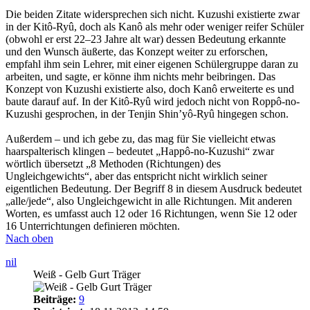
Die beiden Zitate widersprechen sich nicht. Kuzushi existierte zwar
in der Kitô-Ryû, doch als Kanô als mehr oder weniger reifer Schüler
(obwohl er erst 22–23 Jahre alt war) dessen Bedeutung erkannte
und den Wunsch äußerte, das Konzept weiter zu erforschen,
empfahl ihm sein Lehrer, mit einer eigenen Schülergruppe daran zu
arbeiten, und sagte, er könne ihm nichts mehr beibringen. Das
Konzept von Kuzushi existierte also, doch Kanô erweiterte es und
baute darauf auf. In der Kitô-Ryû wird jedoch nicht von Roppô-no-
Kuzushi gesprochen, in der Tenjin Shin’yô-Ryû hingegen schon.
Außerdem – und ich gebe zu, das mag für Sie vielleicht etwas
haarspalterisch klingen – bedeutet „Happô-no-Kuzushi“ zwar
wörtlich übersetzt „8 Methoden (Richtungen) des
Ungleichgewichts“, aber das entspricht nicht wirklich seiner
eigentlichen Bedeutung. Der Begriff 8 in diesem Ausdruck bedeutet
„alle/jede“, also Ungleichgewicht in alle Richtungen. Mit anderen
Worten, es umfasst auch 12 oder 16 Richtungen, wenn Sie 12 oder
16 Unterrichtungen definieren möchten.
Nach oben
nil
Weiß - Gelb Gurt Träger
Beiträge:
9