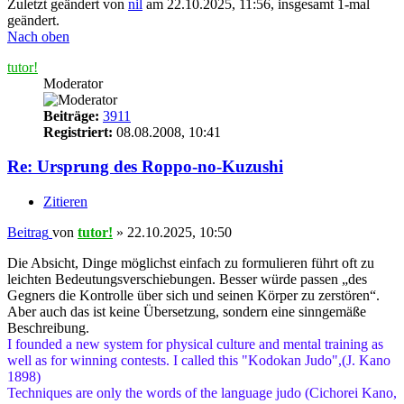
Zuletzt geändert von
nil
am 22.10.2025, 11:56, insgesamt 1-mal
geändert.
Nach oben
tutor!
Moderator
Beiträge:
3911
Registriert:
08.08.2008, 10:41
Re: Ursprung des Roppo-no-Kuzushi
Zitieren
Beitrag
von
tutor!
»
22.10.2025, 10:50
Die Absicht, Dinge möglichst einfach zu formulieren führt oft zu
leichten Bedeutungsverschiebungen. Besser würde passen „des
Gegners die Kontrolle über sich und seinen Körper zu zerstören“.
Aber auch das ist keine Übersetzung, sondern eine sinngemäße
Beschreibung.
I founded a new system for physical culture and mental training as
well as for winning contests. I called this "Kodokan Judo",(J. Kano
1898)
Techniques are only the words of the language judo (Cichorei Kano,