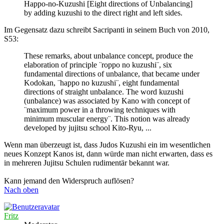
Happo-no-Kuzushi [Eight directions of Unbalancing]
by adding kuzushi to the direct right and left sides.
Im Gegensatz dazu schreibt Sacripanti in seinem Buch von 2010,
S53:
These remarks, about unbalance concept, produce the
elaboration of principle ¨roppo no kuzushi¨, six
fundamental directions of unbalance, that became under
Kodokan, ¨happo no kuzushi¨, eight fundamental
directions of straight unbalance. The word kuzushi
(unbalance) was associated by Kano with concept of
¨maximum power in a throwing techniques with
minimum muscular energy¨. This notion was already
developed by jujitsu school Kito-Ryu, ...
Wenn man überzeugt ist, dass Judos Kuzushi ein im wesentlichen
neues Konzept Kanos ist, dann würde man nicht erwarten, dass es
in mehreren Jujitsu Schulen rudimentär bekannt war.
Kann jemand den Widerspruch auflösen?
Nach oben
Fritz