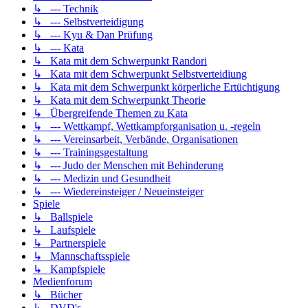
↳ --- Technik
↳ --- Selbstverteidigung
↳ --- Kyu & Dan Prüfung
↳ --- Kata
↳ Kata mit dem Schwerpunkt Randori
↳ Kata mit dem Schwerpunkt Selbstverteidiung
↳ Kata mit dem Schwerpunkt körperliche Ertüchtigung
↳ Kata mit dem Schwerpunkt Theorie
↳ Übergreifende Themen zu Kata
↳ --- Wettkampf, Wettkampforganisation u. -regeln
↳ --- Vereinsarbeit, Verbände, Organisationen
↳ --- Trainingsgestaltung
↳ --- Judo der Menschen mit Behinderung
↳ --- Medizin und Gesundheit
↳ --- Wiedereinsteiger / Neueinsteiger
Spiele
↳ Ballspiele
↳ Laufspiele
↳ Partnerspiele
↳ Mannschaftsspiele
↳ Kampfspiele
Medienforum
↳ Bücher
↳ DVD's