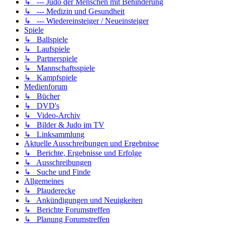
↳ --- Judo der Menschen mit Behinderung
↳ --- Medizin und Gesundheit
↳ --- Wiedereinsteiger / Neueinsteiger
Spiele
↳ Ballspiele
↳ Laufspiele
↳ Partnerspiele
↳ Mannschaftsspiele
↳ Kampfspiele
Medienforum
↳ Bücher
↳ DVD's
↳ Video-Archiv
↳ Bilder & Judo im TV
↳ Linksammlung
Aktuelle Ausschreibungen und Ergebnisse
↳ Berichte, Ergebnisse und Erfolge
↳ Ausschreibungen
↳ Suche und Finde
Allgemeines
↳ Plauderecke
↳ Ankündigungen und Neuigkeiten
↳ Berichte Forumstreffen
↳ Planung Forumstreffen