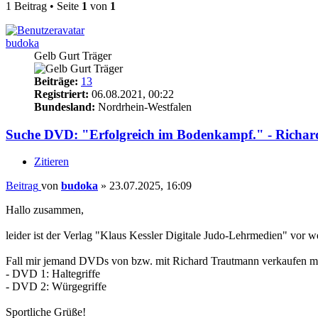
1 Beitrag • Seite
1
von
1
budoka
Gelb Gurt Träger
Beiträge:
13
Registriert:
06.08.2021, 00:22
Bundesland:
Nordrhein-Westfalen
Suche DVD: "Erfolgreich im Bodenkampf." - Richa
Zitieren
Beitrag
von
budoka
»
23.07.2025, 16:09
Hallo zusammen,
leider ist der Verlag "Klaus Kessler Digitale Judo-Lehrmedien" vor 
Fall mir jemand DVDs von bzw. mit Richard Trautmann verkaufen ma
- DVD 1: Haltegriffe
- DVD 2: Würgegriffe
Sportliche Grüße!