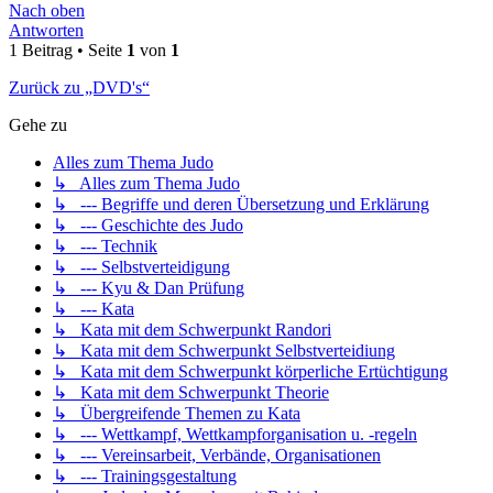
Nach oben
Antworten
1 Beitrag • Seite
1
von
1
Zurück zu „DVD's“
Gehe zu
Alles zum Thema Judo
↳ Alles zum Thema Judo
↳ --- Begriffe und deren Übersetzung und Erklärung
↳ --- Geschichte des Judo
↳ --- Technik
↳ --- Selbstverteidigung
↳ --- Kyu & Dan Prüfung
↳ --- Kata
↳ Kata mit dem Schwerpunkt Randori
↳ Kata mit dem Schwerpunkt Selbstverteidiung
↳ Kata mit dem Schwerpunkt körperliche Ertüchtigung
↳ Kata mit dem Schwerpunkt Theorie
↳ Übergreifende Themen zu Kata
↳ --- Wettkampf, Wettkampforganisation u. -regeln
↳ --- Vereinsarbeit, Verbände, Organisationen
↳ --- Trainingsgestaltung