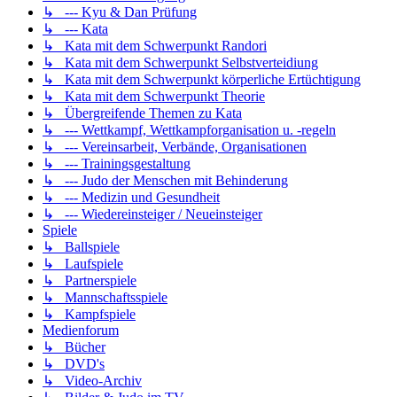
↳ --- Kyu & Dan Prüfung
↳ --- Kata
↳ Kata mit dem Schwerpunkt Randori
↳ Kata mit dem Schwerpunkt Selbstverteidiung
↳ Kata mit dem Schwerpunkt körperliche Ertüchtigung
↳ Kata mit dem Schwerpunkt Theorie
↳ Übergreifende Themen zu Kata
↳ --- Wettkampf, Wettkampforganisation u. -regeln
↳ --- Vereinsarbeit, Verbände, Organisationen
↳ --- Trainingsgestaltung
↳ --- Judo der Menschen mit Behinderung
↳ --- Medizin und Gesundheit
↳ --- Wiedereinsteiger / Neueinsteiger
Spiele
↳ Ballspiele
↳ Laufspiele
↳ Partnerspiele
↳ Mannschaftsspiele
↳ Kampfspiele
Medienforum
↳ Bücher
↳ DVD's
↳ Video-Archiv