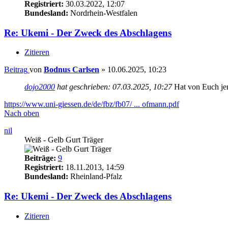
Registriert:
30.03.2022, 12:07
Bundesland:
Nordrhein-Westfalen
Re: Ukemi - Der Zweck des Abschlagens
Zitieren
Beitrag
von
Bodnus Carlsen
»
10.06.2025, 10:23
dojo2000
hat geschrieben:
07.03.2025, 10:27
Hat von Euch jem
https://www.uni-giessen.de/de/fbz/fb07/ ... ofmann.pdf
Nach oben
nil
Weiß - Gelb Gurt Träger
Beiträge:
9
Registriert:
18.11.2013, 14:59
Bundesland:
Rheinland-Pfalz
Re: Ukemi - Der Zweck des Abschlagens
Zitieren