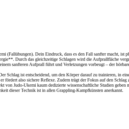
 (Fallübungen). Dein Eindruck, dass es den Fall sanfter macht, ist ph
rgie**. Durch das gleichzeitige Schlagen wird die Aufprallfläche vergr
einem sanfteren Aufprall führt und Verletzungen vorbeugt – der hörbare 
er Schlag ist entscheidend, um den Körper darauf zu trainieren, in eine
r fördert also sichere Reflexe. Zudem trägt der Fokus auf den Schlag 
ekt von Judo-Ukemi kaum dedizierte wissenschaftliche Studien geben m
mkeit dieser Technik ist in allen Grappling-Kampfkünsten anerkannt.