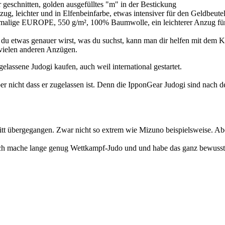
geschnitten, golden ausgefülltes "m" in der Bestickung
, leichter und in Elfenbeinfarbe, etwas intensiver für den Geldbeutel
alige EUROPE, 550 g/m², 100% Baumwolle, ein leichterer Anzug für Ei
du etwas genauer wirst, was du suchst, kann man dir helfen mit dem Ka
 vielen anderen Anzügen.
gelassene Judogi kaufen, auch weil international gestartet.
ber nicht dass er zugelassen ist. Denn die IpponGear Judogi sind nach de
hnitt übergegangen. Zwar nicht so extrem wie Mizuno beispielsweise. A
Ich mache lange genug Wettkampf-Judo und und habe das ganz bewusst 