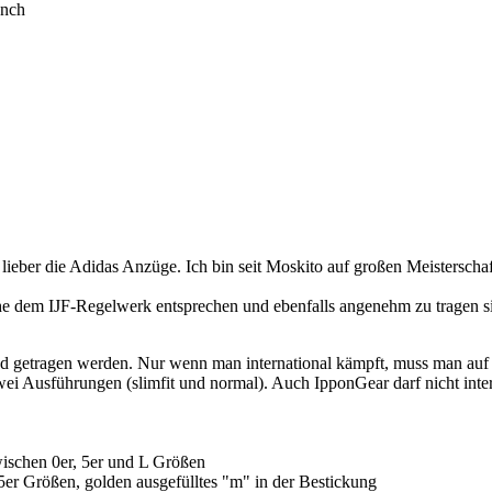
ünch
lieber die Adidas Anzüge. Ich bin seit Moskito auf großen Meisterschaf
he dem IJF-Regelwerk entsprechen und ebenfalls angenehm zu tragen s
and getragen werden. Nur wenn man international kämpft, muss man auf e
wei Ausführungen (slimfit und normal). Auch IpponGear darf nicht inte
ischen 0er, 5er und L Größen
r Größen, golden ausgefülltes "m" in der Bestickung