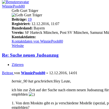
WinniePooh80
Gelb Gurt Träger
Beiträge:
19
Registriert:
12.12.2016, 11:07
Bundesland:
Bayern
Verein:
SF Harteck München, Post SV München, Samurai M
Kontaktdaten:
Kontaktdaten von WinniePooh80
Website
Re: Suche neuen Judoanzug
Zitieren
Beitrag
von
WinniePooh80
»
12.12.2016, 14:01
bernie_90 hat geschrieben:
Hey Leute,
ich bin zur Zeit auf der Suche nach einem neuen Judoanzug für
empfehlen
1. Von dem Moskito gibt es ja verschiedene Modelle (spezial, pl
empfehlen?