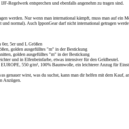
 IJF-Regelwerk entsprechen und ebenfalls angenehm zu tragen sind.
tragen werden. Nur wenn man international kämpft, muss man auf ein Mod
 und normal). Auch IpponGear darf nicht international getragen werden
 0er, 5er und L Größen
en, golden ausgefülltes "m" in der Bestickung
itten, golden ausgefülltes "m" in der Bestickung
hter und in Elfenbeinfarbe, etwas intensiver für den Geldbeutel.
EUROPE, 550 g/m², 100% Baumwolle, ein leichterer Anzug für Einstei
as genauer wirst, was du suchst, kann man dir helfen mit dem Kauf, an
en Anzügen.