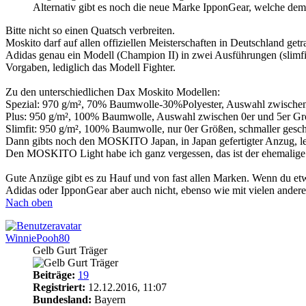
Alternativ gibt es noch die neue Marke IpponGear, welche dem
Bitte nicht so einen Quatsch verbreiten.
Moskito darf auf allen offiziellen Meisterschaften in Deutschland ge
Adidas genau ein Modell (Champion II) in zwei Ausführungen (slimfit
Vorgaben, lediglich das Modell Fighter.
Zu den unterschiedlichen Dax Moskito Modellen:
Spezial: 970 g/m², 70% Baumwolle-30%Polyester, Auswahl zwischen
Plus: 950 g/m², 100% Baumwolle, Auswahl zwischen 0er und 5er Größ
Slimfit: 950 g/m², 100% Baumwolle, nur 0er Größen, schmaller geschn
Dann gibts noch den MOSKITO Japan, in Japan gefertigter Anzug, leic
Den MOSKITO Light habe ich ganz vergessen, das ist der ehemalige 
Gute Anzüge gibt es zu Hauf und von fast allen Marken. Wenn du etw
Adidas oder IpponGear aber auch nicht, ebenso wie mit vielen ander
Nach oben
WinniePooh80
Gelb Gurt Träger
Beiträge:
19
Registriert:
12.12.2016, 11:07
Bundesland:
Bayern