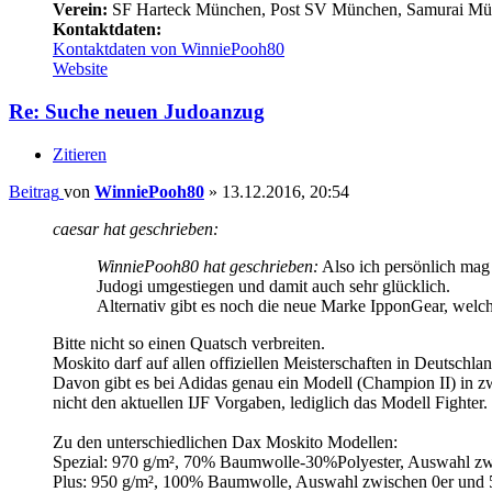
Verein:
SF Harteck München, Post SV München, Samurai M
Kontaktdaten:
Kontaktdaten von WinniePooh80
Website
Re: Suche neuen Judoanzug
Zitieren
Beitrag
von
WinniePooh80
»
13.12.2016, 20:54
caesar hat geschrieben:
WinniePooh80 hat geschrieben:
Also ich persönlich mag 
Judogi umgestiegen und damit auch sehr glücklich.
Alternativ gibt es noch die neue Marke IpponGear, welc
Bitte nicht so einen Quatsch verbreiten.
Moskito darf auf allen offiziellen Meisterschaften in Deutschl
Davon gibt es bei Adidas genau ein Modell (Champion II) in z
nicht den aktuellen IJF Vorgaben, lediglich das Modell Fighter.
Zu den unterschiedlichen Dax Moskito Modellen:
Spezial: 970 g/m², 70% Baumwolle-30%Polyester, Auswahl zw
Plus: 950 g/m², 100% Baumwolle, Auswahl zwischen 0er und 5e