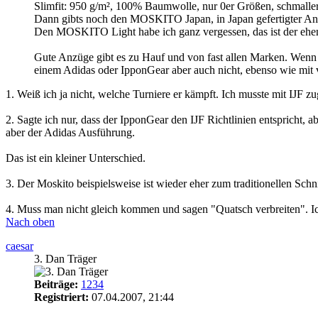
Slimfit: 950 g/m², 100% Baumwolle, nur 0er Größen, schmaller 
Dann gibts noch den MOSKITO Japan, in Japan gefertigter Anzug
Den MOSKITO Light habe ich ganz vergessen, das ist der ehem
Gute Anzüge gibt es zu Hauf und von fast allen Marken. Wenn 
einem Adidas oder IpponGear aber auch nicht, ebenso wie mit
1. Weiß ich ja nicht, welche Turniere er kämpft. Ich musste mit IJF zu
2. Sagte ich nur, dass der IpponGear den IJF Richtlinien entspricht, a
aber der Adidas Ausführung.
Das ist ein kleiner Unterschied.
3. Der Moskito beispielsweise ist wieder eher zum traditionellen Sc
4. Muss man nicht gleich kommen und sagen "Quatsch verbreiten". 
Nach oben
caesar
3. Dan Träger
Beiträge:
1234
Registriert:
07.04.2007, 21:44