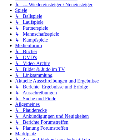
↳ --- Wiedereinsteiger / Neueinsteiger
Spiele
↳ Ballspiele
↳ Laufspiele
↳ Partnerspiele
↳ Mannschaftsspiele
↳ Kampfspiele
Medienforum
↳ Bücher
↳ DVD's
↳ Video-Archiv
↳ Bilder & Judo im TV
↳ Linksammlung
Aktuelle Ausschreibungen und Ergebnisse
↳ Berichte, Ergebnisse und Erfolge
↳ Ausschreibungen
↳ Suche und Finde
Allgemeines
↳ Plauderecke
↳ Ankündigungen und Neuigkeiten
↳ Berichte Forumstreffen
↳ Planung Forumstreffen
Marktplatz
↳ An- und Verkauf von Judoartikeln