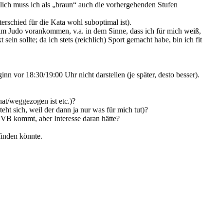
eßlich muss ich als „braun“ auch die vorhergehenden Stufen
rschied für die Kata wohl suboptimal ist).
ill im Judo vorankommen, v.a. in dem Sinne, dass ich für mich weiß,
in sollte; da ich stets (reichlich) Sport gemacht habe, bin ich fit
nn vor 18:30/19:00 Uhr nicht darstellen (je später, desto besser).
hat/weggezogen ist etc.)?
eht sich, weil der dann ja nur was für mich tut)?
 JVB kommt, aber Interesse daran hätte?
finden könnte.