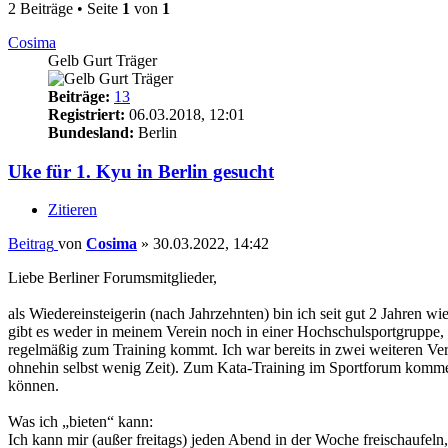
2 Beiträge • Seite
1
von
1
Cosima
Gelb Gurt Träger
Beiträge:
13
Registriert:
06.03.2018, 12:01
Bundesland:
Berlin
Uke für 1. Kyu in Berlin gesucht
Zitieren
Beitrag
von
Cosima
»
30.03.2022, 14:42
Liebe Berliner Forumsmitglieder,
als Wiedereinsteigerin (nach Jahrzehnten) bin ich seit gut 2 Jahren 
gibt es weder in meinem Verein noch in einer Hochschulsportgruppe, i
regelmäßig zum Training kommt. Ich war bereits in zwei weiteren Ve
ohnehin selbst wenig Zeit). Zum Kata-Training im Sportforum kommen 
können.
Was ich „bieten“ kann:
Ich kann mir (außer freitags) jeden Abend in der Woche freischaufeln