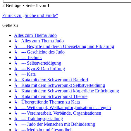
2 Beiträge • Seite
1
von
1
Zurück zu „Suche und Finde“
Gehe zu
Alles zum Thema Judo
↳ Alles zum Thema Judo
↳ --- Begriffe und deren Übersetzung und Erklärung
↳ --- Geschichte des Judo
↳ --- Technik
↳ --- Selbstverteidigung
↳ --- Kyu & Dan Prüfung
↳ --- Kata
↳ Kata mit dem Schwerpunkt Randori
↳ Kata mit dem Schwerpunkt Selbstverteidiung
↳ Kata mit dem Schwerpunkt körperliche Ertüchtigung
↳ Kata mit dem Schwerpunkt Theorie
↳ Übergreifende Themen zu Kata
↳ --- Wettkampf, Wettkampforganisation u. -regeln
↳ --- Vereinsarbeit, Verbände, Organisationen
↳ --- Trainingsgestaltung
↳ --- Judo der Menschen mit Behinderung
↳ --- Medizin und Gesundheit