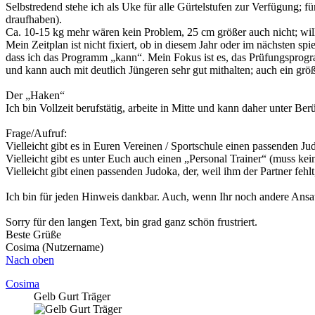
Selbstredend stehe ich als Uke für alle Gürtelstufen zur Verfügung; 
draufhaben).
Ca. 10-15 kg mehr wären kein Problem, 25 cm größer auch nicht; will
Mein Zeitplan ist nicht fixiert, ob in diesem Jahr oder im nächsten sp
dass ich das Programm „kann“. Mein Fokus ist es, das Prüfungsprogramm 
und kann auch mit deutlich Jüngeren sehr gut mithalten; auch ein grö
Der „Haken“
Ich bin Vollzeit berufstätig, arbeite in Mitte und kann daher unter Be
Frage/Aufruf:
Vielleicht gibt es in Euren Vereinen / Sportschule einen passenden Jud
Vielleicht gibt es unter Euch auch einen „Personal Trainer“ (muss kein
Vielleicht gibt einen passenden Judoka, der, weil ihm der Partner fe
Ich bin für jeden Hinweis dankbar. Auch, wenn Ihr noch andere Ansa
Sorry für den langen Text, bin grad ganz schön frustriert.
Beste Grüße
Cosima (Nutzername)
Nach oben
Cosima
Gelb Gurt Träger