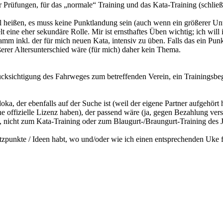
für Prüfungen, für das „normale“ Training und das Kata-Training (schli
 heißen, es muss keine Punktlandung sein (auch wenn ein größerer Unte
ielt eine eher sekundäre Rolle. Mir ist ernsthaftes Üben wichtig; ich w
inkl. der für mich neuen Kata, intensiv zu üben. Falls das ein Punkt se
ßerer Altersunterschied wäre (für mich) daher kein Thema.
rücksichtigung des Fahrweges zum betreffenden Verein, ein Trainingsbegi
oka, der ebenfalls auf der Suche ist (weil der eigene Partner aufgehört 
e offizielle Lizenz haben), der passend wäre (ja, gegen Bezahlung verst
hlt, nicht zum Kata-Training oder zum Blaugurt-/Braungurt-Training des
tzpunkte / Ideen habt, wo und/oder wie ich einen entsprechenden Uke 