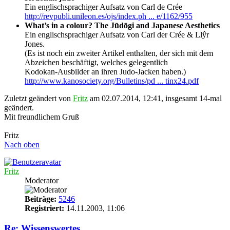
Ein englischsprachiger Aufsatz von Carl de Crée
http://revpubli.unileon.es/ojs/index.ph ... e/1162/955
What’s in a colour? The Jūdōgi and Japanese Aesthetics
Ein englischsprachiger Aufsatz von Carl der Crée & Llŷr
Jones.
(Es ist noch ein zweiter Artikel enthalten, der sich mit dem
Abzeichen beschäftigt, welches gelegentlich
Kodokan-Ausbilder an ihren Judo-Jacken haben.)
http://www.kanosociety.org/Bulletins/pd ... tinx24.pdf
Zuletzt geändert von
Fritz
am 02.07.2014, 12:41, insgesamt 14-mal
geändert.
Mit freundlichem Gruß
Fritz
Nach oben
Fritz
Moderator
Beiträge:
5246
Registriert:
14.11.2003, 11:06
Re: Wissenswertes