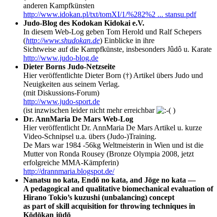
anderen Kampfkünsten
http://www.idokan.pl/txt/tomXI/1/%282%2 ... stansu.pdf
Judo-Blog des Kodokan Kidokai e.V.
In diesem Web-Log geben Tom Herold und Ralf Schepers
(
http://www.shudokan.de
) Einblicke in ihre
Sichtweise auf die Kampfkünste, insbesonders Jûdô u. Karate
http://www.judo-blog.de
Dieter Borns Judo-Netzseite
Hier veröffentlichte Dieter Born (†) Artikel übers Judo und
Neuigkeiten aus seinem Verlag.
(mit Diskussions-Forum)
http://www.judo-sport.de
(ist inzwischen leider nicht mehr erreichbar
)
Dr. AnnMaria De Mars Web-Log
Hier veröffentlicht Dr. AnnMaria De Mars Artikel u. kurze
Video-Schnipsel u.a. übers (Judo-)Training.
De Mars war 1984 -56kg Weltmeisterin in Wien und ist die
Mutter von Ronda Rousey (Bronze Olympia 2008, jetzt
erfolgreiche MMA-Kämpferin)
http://drannmaria.blogspot.de/
Nanatsu no kata, Endō­ no kata, and Jōge no kata ―
A pedagogical and qualitative biomechanical evaluation of
Hirano Tokio’s kuzushi (unbalancing) concept
as part of skill acquisition for throwing techniques in
Kōdōkan jūdō