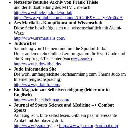
Netzseite/Youtube-Archiv von Frank Thiele
und der Judoabteilung des MTV Urberach
http://www.thiele-judo.de/portal/
https://www.youtube.com/channel/UC-0R9V ... ryF2r66xiA
Ars Martialis - Kampfkunst und Wissenschaft
Diese Seite beschäftigt sich u.a. wissenschaftlich mit Atemi-
Waza
http://www.arsmartialis.com/
Judowirbel
Sammlung von Themen rund um die Sportart Judo:
Unter anderem ein Online-Lernprogramm für Kyu-Grade und
ein Kampfregel-Testcenter
(von
remy-otoshi
)
http://www.judowirbel.de/
Judo Information Site
Die wohl umfangreichste Stoffsammlung zum Thema Judo im
Internet (englischsprachig)
http://www.judoinfo.com/
Ein Magazin zur Selbstverteidigung (leider nur in
Englisch)
http://www.blackbeltmag.com/
Journal of Sports Science and Medicine --> Combat
Sports
Auf Englisch, bitte selbst lesen. Gibt ein paar interessante
Artikel mit Judobezug dort.
http://www.jssm.org/
-->
http://www.jssm.org/combat.php