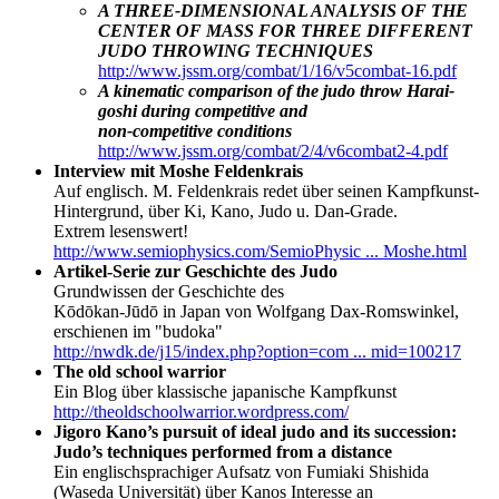
A THREE-DIMENSIONAL ANALYSIS OF THE
CENTER OF MASS FOR THREE DIFFERENT
JUDO THROWING TECHNIQUES
http://www.jssm.org/combat/1/16/v5combat-16.pdf
A kinematic comparison of the judo throw Harai-
goshi during competitive and
non-competitive conditions
http://www.jssm.org/combat/2/4/v6combat2-4.pdf
Interview mit Moshe Feldenkrais
Auf englisch. M. Feldenkrais redet über seinen Kampfkunst-
Hintergrund, über Ki, Kano, Judo u. Dan-Grade.
Extrem lesenswert!
http://www.semiophysics.com/SemioPhysic ... Moshe.html
Artikel-Serie zur Geschichte des Judo
Grundwissen der Geschichte des
Kōdōkan-Jūdō in Japan von Wolfgang Dax-Romswinkel,
erschienen im "budoka"
http://nwdk.de/j15/index.php?option=com ... mid=100217
The old school warrior
Ein Blog über klassische japanische Kampfkunst
http://theoldschoolwarrior.wordpress.com/
Jigoro Kano’s pursuit of ideal judo and its succession:
Judo’s techniques performed from a distance
Ein englischsprachiger Aufsatz von Fumiaki Shishida
(Waseda Universität) über Kanos Interesse an