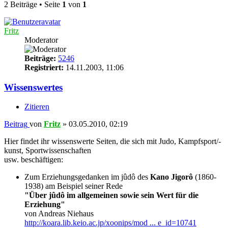
2 Beiträge • Seite
1
von
1
Fritz
Moderator
Beiträge:
5246
Registriert:
14.11.2003, 11:06
Wissenswertes
Zitieren
Beitrag
von
Fritz
»
03.05.2010, 02:19
Hier findet ihr wissenswerte Seiten, die sich mit Judo, Kampfsport/-
kunst, Sportwissenschaften
usw. beschäftigen:
Zum Erziehungsgedanken im jûdô des
Kano Jigorô
(1860-
1938) am Beispiel seiner Rede
"Über jûdô im allgemeinen sowie sein Wert für die
Erziehung"
von Andreas Niehaus
http://koara.lib.keio.ac.jp/xoonips/mod ... e_id=10741