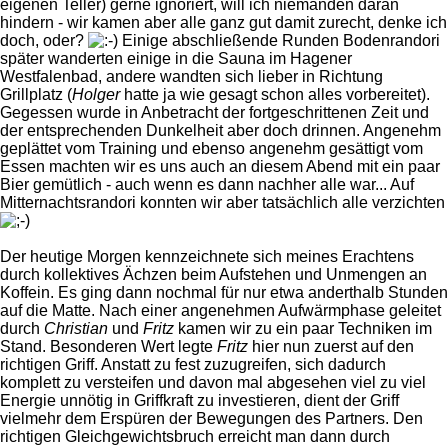
eigenen Teller) gerne ignoriert, will ich niemanden daran
hindern - wir kamen aber alle ganz gut damit zurecht, denke ich
doch, oder?
Einige abschließende Runden Bodenrandori
später wanderten einige in die Sauna im Hagener
Westfalenbad, andere wandten sich lieber in Richtung
Grillplatz (
Holger
hatte ja wie gesagt schon alles vorbereitet).
Gegessen wurde in Anbetracht der fortgeschrittenen Zeit und
der entsprechenden Dunkelheit aber doch drinnen. Angenehm
geplättet vom Training und ebenso angenehm gesättigt vom
Essen machten wir es uns auch an diesem Abend mit ein paar
Bier gemütlich - auch wenn es dann nachher alle war... Auf
Mitternachtsrandori konnten wir aber tatsächlich alle verzichten
Der heutige Morgen kennzeichnete sich meines Erachtens
durch kollektives Ächzen beim Aufstehen und Unmengen an
Koffein. Es ging dann nochmal für nur etwa anderthalb Stunden
auf die Matte. Nach einer angenehmen Aufwärmphase geleitet
durch
Christian
und
Fritz
kamen wir zu ein paar Techniken im
Stand. Besonderen Wert legte
Fritz
hier nun zuerst auf den
richtigen Griff. Anstatt zu fest zuzugreifen, sich dadurch
komplett zu versteifen und davon mal abgesehen viel zu viel
Energie unnötig in Griffkraft zu investieren, dient der Griff
vielmehr dem Erspüren der Bewegungen des Partners. Den
richtigen Gleichgewichtsbruch erreicht man dann durch