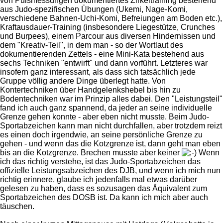
von Pulsmessungen dokumentiertes Zirkeltraining bestehend
aus Judo-spezifischen Übungen (Ukemi, Nage-Komi,
verschiedene Bahnen-Uchi-Komi, Befreiungen am Boden etc.),
Kraftausdauer-Training (insbesondere Liegestütze, Crunches
und Burpees), einem Parcour aus diversen Hindernissen und
dem "Kreativ-Teil", in dem man - so der Wortlaut des
dokumentierenden Zettels - eine Mini-Kata bestehend aus
sechs Techniken "entwirft" und dann vorführt. Letzteres war
insofern ganz interessant, als dass sich tatsächlich jede
Gruppe völlig andere Dinge überlegt hatte. Von
Kontertechniken über Handgelenkshebel bis hin zu
Bodentechniken war im Prinzip alles dabei. Den "Leistungsteil"
fand ich auch ganz spannend, da jeder an seine individuelle
Grenze gehen konnte - aber eben nicht musste. Beim Judo-
Sportabzeichen kann man nicht durchfallen, aber trotzdem reizt
es einen doch irgendwie, an seine persönliche Grenze zu
gehen - und wenn das die Kotzgrenze ist, dann geht man eben
bis an die Kotzgrenze. Brechen musste aber keiner
Wenn
ich das richtig verstehe, ist das Judo-Sportabzeichen das
offizielle Leistungsabzeichen des DJB, und wenn ich mich nun
richtig erinnere, glaube ich jedenfalls mal etwas darüber
gelesen zu haben, dass es sozusagen das Äquivalent zum
Sportabzeichen des DOSB ist. Da kann ich mich aber auch
täuschen.