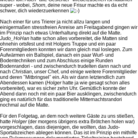
super - wobei,
Shorn
, deine neue Frisur machte es da echt
schwer, dich wiederzuerkennen
Nach einer für uns Trierer ja nicht allzu langen und
einigermaßen stressfreien Anreise am Freitagabend gingen wir
im Prinzip nach etwas Unterhaltung direkt auf die Matte.
Judo_HoHan
hatte schon alles vorbereitet, die Matten sind
ohnehin ortsfest und mit Holgers Truppe und ein paar
Forenmitgliedern konnten wir dann gleich mal loslegen. Zum
Aufwärmen ein Ballspiel, danach ein paar Wurf- und
Bodentechniken und zum Abschluss einige Runden
Bodenrandori - und zwischendurch trudelten dann nach und
nach
Christian
, unser Chef, und einige weitere Forenmitglieder
und deren "Mitbringsel" ein. Als wir dann letztendlich zum
Abendessen kamen (
Holger
hatte ja wie gesagt schon alles
vorbereitet), war es sicher zehn Uhr. Gemütlich konnte der
Abend dann noch mit ein paar Bier ausklingen, zwischendurch
ging es natürlich für das traditionelle Mitternachtsrandori
nochmal auf die Matte.
Für den Folgetag, an dem noch weitere Gäste zu uns stießen,
hatte
Holger
(der morgens übrigens extra Brötchen holen war)
vorgeschlagen, dass diejenigen, die wollten, das Judo-
Sportabzeichen ablegen können. Das ist im Prinzip ein mithilfe