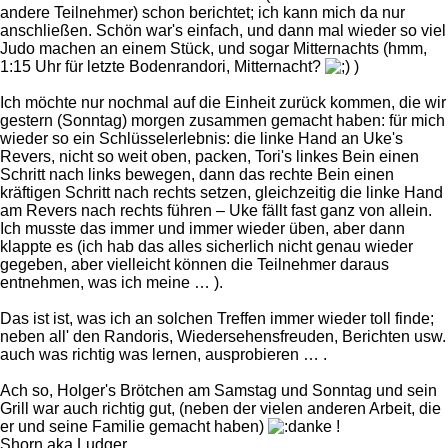
andere Teilnehmer) schon berichtet; ich kann mich da nur
anschließen. Schön war's einfach, und dann mal wieder so viel
Judo machen an einem Stück, und sogar Mitternachts (hmm,
1:15 Uhr für letzte Bodenrandori, Mitternacht?
)
Ich möchte nur nochmal auf die Einheit zurück kommen, die wir
gestern (Sonntag) morgen zusammen gemacht haben: für mich
wieder so ein Schlüsselerlebnis: die linke Hand an Uke's
Revers, nicht so weit oben, packen, Tori's linkes Bein einen
Schritt nach links bewegen, dann das rechte Bein einen
kräftigen Schritt nach rechts setzen, gleichzeitig die linke Hand
am Revers nach rechts führen – Uke fällt fast ganz von allein.
Ich musste das immer und immer wieder üben, aber dann
klappte es (ich hab das alles sicherlich nicht genau wieder
gegeben, aber vielleicht können die Teilnehmer daraus
entnehmen, was ich meine … ).
Das ist ist, was ich an solchen Treffen immer wieder toll finde;
neben all' den Randoris, Wiedersehensfreuden, Berichten usw.
auch was richtig was lernen, ausprobieren … .
Ach so, Holger's Brötchen am Samstag und Sonntag und sein
Grill war auch richtig gut, (neben der vielen anderen Arbeit, die
er und seine Familie gemacht haben)
!
Shorn aka Ludger