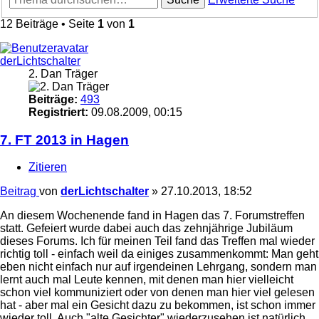
12 Beiträge • Seite
1
von
1
derLichtschalter
2. Dan Träger
Beiträge:
493
Registriert:
09.08.2009, 00:15
7. FT 2013 in Hagen
Zitieren
Beitrag
von
derLichtschalter
»
27.10.2013, 18:52
An diesem Wochenende fand in Hagen das 7. Forumstreffen
statt. Gefeiert wurde dabei auch das zehnjährige Jubiläum
dieses Forums. Ich für meinen Teil fand das Treffen mal wieder
richtig toll - einfach weil da einiges zusammenkommt: Man geht
eben nicht einfach nur auf irgendeinen Lehrgang, sondern man
lernt auch mal Leute kennen, mit denen man hier vielleicht
schon viel kommuniziert oder von denen man hier viel gelesen
hat - aber mal ein Gesicht dazu zu bekommen, ist schon immer
wieder toll. Auch "alte Gesichter" wiederzusehen ist natürlich