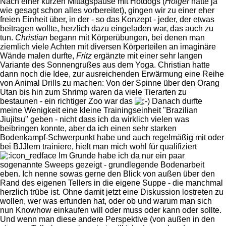
Nach einer kurzen Mittagspause mit Hotdogs (
Holger
hatte ja
wie gesagt schon alles vorbereitet), gingen wir zu einer eher
freien Einheit über, in der - so das Konzept - jeder, der etwas
beitragen wollte, herzlich dazu eingeladen war, das auch zu
tun.
Christian
begann mit Körperübungen, bei denen man
ziemlich viele Achten mit diversen Körperteilen an imaginäre
Wände malen durfte,
Fritz
ergänzte mit einer sehr langen
Variante des Sonnengrußes aus dem Yoga. Christian hatte
dann noch die Idee, zur ausreichenden Erwärmung eine Reihe
von Animal Drills zu machen: Von der Spinne über den Orang
Utan bis hin zum Shrimp waren da viele Tierarten zu
bestaunen - ein richtiger Zoo war das
Danach durfte
meine Wenigkeit eine kleine Trainingseinheit "Brazilian
Jiujitsu" geben - nicht dass ich da wirklich vielen was
beibringen konnte, aber da ich einen sehr starken
Bodenkampf-Schwerpunkt habe und auch regelmäßig mit oder
bei BJJlern trainiere, hielt man mich wohl für qualifiziert
Im Grunde habe ich da nur ein paar
sogenannte Sweeps gezeigt - grundlegende Bodenarbeit
eben. Ich nenne sowas gerne den Blick von außen über den
Rand des eigenen Tellers in die eigene Suppe - die manchmal
herzlich trübe ist. Ohne damit jetzt eine Diskussion lostreten zu
wollen, wer was erfunden hat, oder ob und warum man sich
nun Knowhow einkaufen will oder muss oder kann oder sollte.
Und wenn man diese andere Perspektive (von außen in den