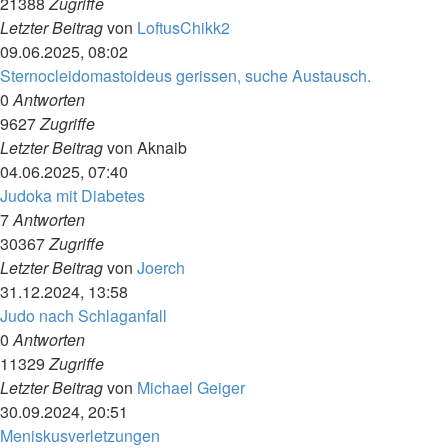
21388
Zugriffe
Letzter Beitrag
von
LoftusChikk2
09.06.2025, 08:02
Sternocleidomastoideus gerissen, suche Austausch.
0
Antworten
9627
Zugriffe
Letzter Beitrag
von
Aknaib
04.06.2025, 07:40
Judoka mit Diabetes
7
Antworten
30367
Zugriffe
Letzter Beitrag
von
Joerch
31.12.2024, 13:58
Judo nach Schlaganfall
0
Antworten
11329
Zugriffe
Letzter Beitrag
von
Michael Geiger
30.09.2024, 20:51
Meniskusverletzungen