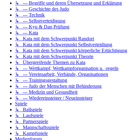
↳ --- Begriffe und deren Übersetzung und Erklärung
↳ --- Geschichte des Judo
↳ --- Technik
↳ --- Selbstverteidigung
↳ --- Kyu & Dan Prüfung
↳ --- Kata
↳ Kata mit dem Schwerpunkt Randori
↳ Kata mit dem Schwerpunkt Selbstverteidiung
↳ Kata mit dem Schwerpunkt körperliche Ertüchtigung
↳ Kata mit dem Schwerpunkt Theorie
↳ Übergreifende Themen zu Kata
↳ --- Wettkampf, Wettkampforganisation u. -regeln
↳ --- Vereinsarbeit, Verbände, Organisationen
↳ --- Trainingsgestaltung
↳ --- Judo der Menschen mit Behinderung
↳ --- Medizin und Gesundheit
↳ --- Wiedereinsteiger / Neueinsteiger
Spiele
↳ Ballspiele
↳ Laufspiele
↳ Partnerspiele
↳ Mannschaftsspiele
↳ Kampfspiele
Medienforum