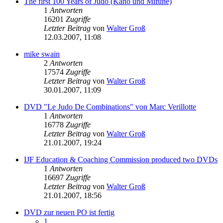
The first 100 Years of Judo (Kano und Mifune)
1
Antworten
16201
Zugriffe
Letzter Beitrag
von
Walter Groß
12.03.2007, 11:08
mike swain
2
Antworten
17574
Zugriffe
Letzter Beitrag
von
Walter Groß
30.01.2007, 11:09
DVD "Le Judo De Combinations" von Marc Verillotte
1
Antworten
16778
Zugriffe
Letzter Beitrag
von
Walter Groß
21.01.2007, 19:24
IJF Education & Coaching Commission produced two DVDs
1
Antworten
16697
Zugriffe
Letzter Beitrag
von
Walter Groß
21.01.2007, 18:56
DVD zur neuen PO ist fertig
1