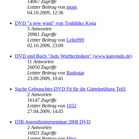
14067
Zugriffe
Letzter Beitrag
von
mops
04.10.2009, 12:36
DVD "a new wind" von Toshihiko Koga
5
Antworten
20961
Zugriffe
Letzter Beitrag
von
Lello999
02.10.2009, 23:09
DVD und Buch "Judo Wurftechniken" (www.kanojudo.de)
11
Antworten
26050
Zugriffe
Letzter Beitrag
von
Budostar
23.09.2009, 10:41
Suche Gebrauchtes DVD Fit für die Gürtelprüfung Teil1
2
Antworten
16147
Zugriffe
Letzter Beitrag
von
1032
27.04.2009, 14:45
DJB-Jugendtrainerseminar 2008 DVD
2
Antworten
16921
Zugriffe
Letzter Beitrag
von
Misu