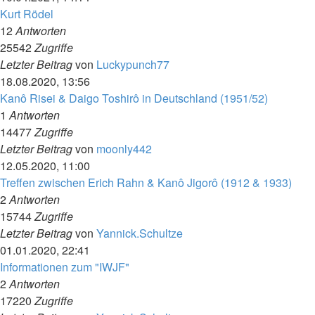
Kurt Rödel
12
Antworten
25542
Zugriffe
Letzter Beitrag
von
Luckypunch77
18.08.2020, 13:56
Kanô Risei & Daigo Toshirô in Deutschland (1951/52)
1
Antworten
14477
Zugriffe
Letzter Beitrag
von
moonly442
12.05.2020, 11:00
Treffen zwischen Erich Rahn & Kanô Jigorô (1912 & 1933)
2
Antworten
15744
Zugriffe
Letzter Beitrag
von
Yannick.Schultze
01.01.2020, 22:41
Informationen zum "IWJF"
2
Antworten
17220
Zugriffe