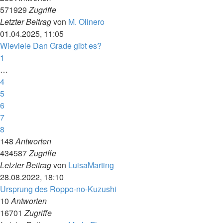
571929
Zugriffe
Letzter Beitrag
von
M. Olinero
01.04.2025, 11:05
Wieviele Dan Grade gibt es?
1
…
4
5
6
7
8
148
Antworten
434587
Zugriffe
Letzter Beitrag
von
LuisaMarting
28.08.2022, 18:10
Ursprung des Roppo-no-Kuzushi
10
Antworten
16701
Zugriffe