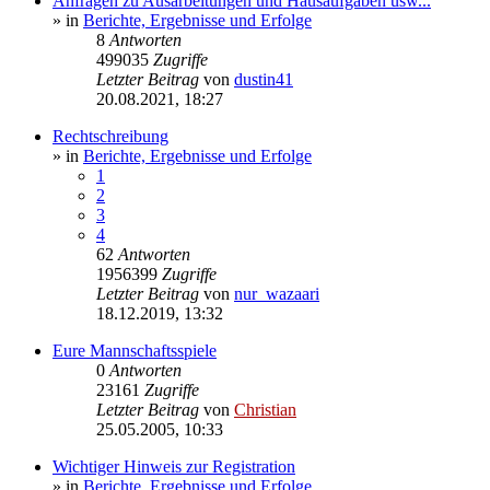
Anfragen zu Ausarbeitungen und Hausaufgaben usw...
» in
Berichte, Ergebnisse und Erfolge
8
Antworten
499035
Zugriffe
Letzter Beitrag
von
dustin41
20.08.2021, 18:27
Rechtschreibung
» in
Berichte, Ergebnisse und Erfolge
1
2
3
4
62
Antworten
1956399
Zugriffe
Letzter Beitrag
von
nur_wazaari
18.12.2019, 13:32
Eure Mannschaftsspiele
0
Antworten
23161
Zugriffe
Letzter Beitrag
von
Christian
25.05.2005, 10:33
Wichtiger Hinweis zur Registration
» in
Berichte, Ergebnisse und Erfolge