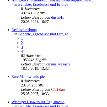
Anfragen zu Ausarbeitungen und Hausaufgaben usw...
» in
Berichte, Ergebnisse und Erfolge
8
Antworten
497821
Zugriffe
Letzter Beitrag
von
dustin41
20.08.2021, 18:27
Rechtschreibung
» in
Berichte, Ergebnisse und Erfolge
1
2
3
4
62
Antworten
1953246
Zugriffe
Letzter Beitrag
von
nur_wazaari
18.12.2019, 13:32
Eure Mannschaftsspiele
0
Antworten
23134
Zugriffe
Letzter Beitrag
von
Christian
25.05.2005, 10:33
Wichtiger Hinweis zur Registration
» in
Berichte, Ergebnisse und Erfolge