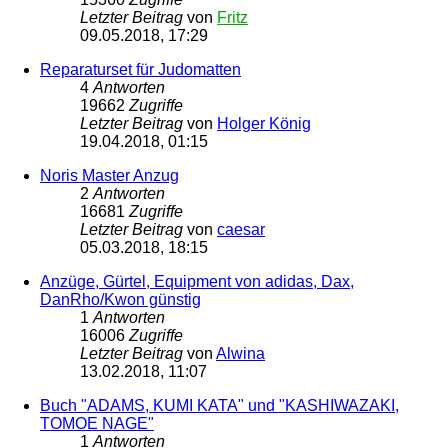
Letzter Beitrag
von
Fritz
09.05.2018, 17:29
Reparaturset für Judomatten
4
Antworten
19662
Zugriffe
Letzter Beitrag
von
Holger König
19.04.2018, 01:15
Noris Master Anzug
2
Antworten
16681
Zugriffe
Letzter Beitrag
von
caesar
05.03.2018, 18:15
Anzüge, Gürtel, Equipment von adidas, Dax,
DanRho/Kwon günstig
1
Antworten
16006
Zugriffe
Letzter Beitrag
von
Alwina
13.02.2018, 11:07
Buch "ADAMS, KUMI KATA" und "KASHIWAZAKI,
TOMOE NAGE"
1
Antworten