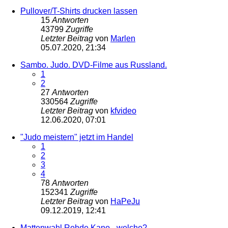
Pullover/T-Shirts drucken lassen
15
Antworten
43799
Zugriffe
Letzter Beitrag
von
Marlen
05.07.2020, 21:34
Sambo. Judo. DVD-Filme aus Russland.
1
2
27
Antworten
330564
Zugriffe
Letzter Beitrag
von
kfvideo
12.06.2020, 07:01
"Judo meistern" jetzt im Handel
1
2
3
4
78
Antworten
152341
Zugriffe
Letzter Beitrag
von
HaPeJu
09.12.2019, 12:41
Mattenwahl Rohde Kano - welche?