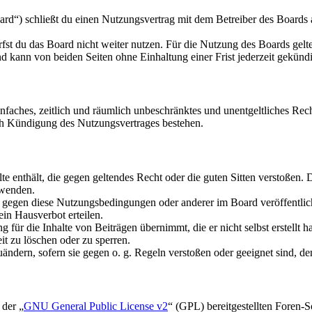
d“) schließt du einen Nutzungsvertrag mit dem Betreiber des Boards a
fst du das Board nicht weiter nutzen. Für die Nutzung des Boards gelten
 kann von beiden Seiten ohne Einhaltung einer Frist jederzeit gekünd
 einfaches, zeitlich und räumlich unbeschränktes und unentgeltliches R
ch Kündigung des Nutzungsvertrages bestehen.
alte enthält, die gegen geltendes Recht oder die guten Sitten verstoßen. 
rwenden.
n gegen diese Nutzungsbedingungen oder anderer im Board veröffentli
in Hausverbot erteilen.
für die Inhalte von Beiträgen übernimmt, die er nicht selbst erstellt 
it zu löschen oder zu sperren.
uändern, sofern sie gegen o. g. Regeln verstoßen oder geeignet sind, 
 der „
GNU General Public License v2
“ (GPL) bereitgestellten Foren