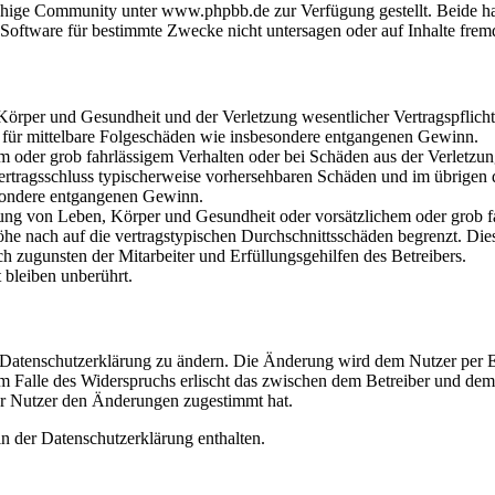
hige Community unter www.phpbb.de zur Verfügung gestellt. Beide hab
oftware für bestimmte Zwecke nicht untersagen oder auf Inhalte frem
rper und Gesundheit und der Verletzung wesentlicher Vertragspflichten
ch für mittelbare Folgeschäden wie insbesondere entgangenen Gewinn.
em oder grob fahrlässigem Verhalten oder bei Schäden aus der Verletz
i Vertragsschluss typischerweise vorhersehbaren Schäden und im übrigen
besondere entgangenen Gewinn.
ng von Leben, Körper und Gesundheit oder vorsätzlichem oder grob fah
e nach auf die vertragstypischen Durchschnittsschäden begrenzt. Dies
h zugunsten der Mitarbeiter und Erfüllungsgehilfen des Betreibers.
bleiben unberührt.
e Datenschutzerklärung zu ändern. Die Änderung wird dem Nutzer per E-
m Falle des Widerspruchs erlischt das zwischen dem Betreiber und dem 
er Nutzer den Änderungen zugestimmt hat.
n der Datenschutzerklärung enthalten.