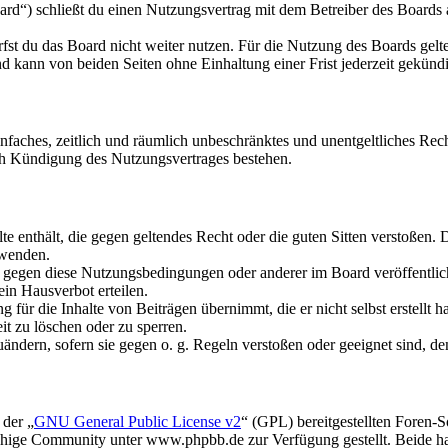
d“) schließt du einen Nutzungsvertrag mit dem Betreiber des Boards a
fst du das Board nicht weiter nutzen. Für die Nutzung des Boards gelten
 kann von beiden Seiten ohne Einhaltung einer Frist jederzeit gekünd
 einfaches, zeitlich und räumlich unbeschränktes und unentgeltliches R
ch Kündigung des Nutzungsvertrages bestehen.
alte enthält, die gegen geltendes Recht oder die guten Sitten verstoßen. 
rwenden.
n gegen diese Nutzungsbedingungen oder anderer im Board veröffentli
in Hausverbot erteilen.
für die Inhalte von Beiträgen übernimmt, die er nicht selbst erstellt 
it zu löschen oder zu sperren.
uändern, sofern sie gegen o. g. Regeln verstoßen oder geeignet sind, 
 der „
GNU General Public License v2
“ (GPL) bereitgestellten Foren
hige Community unter www.phpbb.de zur Verfügung gestellt. Beide hab