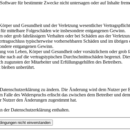
oftware für bestimmte Zwecke nicht untersagen oder auf Inhalte frem
rper und Gesundheit und der Verletzung wesentlicher Vertragspflichten
ch für mittelbare Folgeschäden wie insbesondere entgangenen Gewinn.
em oder grob fahrlässigem Verhalten oder bei Schäden aus der Verletz
i Vertragsschluss typischerweise vorhersehbaren Schäden und im übrigen
besondere entgangenen Gewinn.
ng von Leben, Körper und Gesundheit oder vorsätzlichem oder grob fah
e nach auf die vertragstypischen Durchschnittsschäden begrenzt. Dies
h zugunsten der Mitarbeiter und Erfüllungsgehilfen des Betreibers.
bleiben unberührt.
e Datenschutzerklärung zu ändern. Die Änderung wird dem Nutzer per E-
m Falle des Widerspruchs erlischt das zwischen dem Betreiber und dem 
er Nutzer den Änderungen zugestimmt hat.
n der Datenschutzerklärung enthalten.