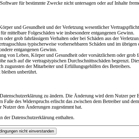
oftware für bestimmte Zwecke nicht untersagen oder auf Inhalte frem
rper und Gesundheit und der Verletzung wesentlicher Vertragspflichten
ch für mittelbare Folgeschäden wie insbesondere entgangenen Gewinn.
em oder grob fahrlässigem Verhalten oder bei Schäden aus der Verletz
i Vertragsschluss typischerweise vorhersehbaren Schäden und im übrigen
besondere entgangenen Gewinn.
ng von Leben, Körper und Gesundheit oder vorsätzlichem oder grob fah
e nach auf die vertragstypischen Durchschnittsschäden begrenzt. Dies
h zugunsten der Mitarbeiter und Erfüllungsgehilfen des Betreibers.
bleiben unberührt.
e Datenschutzerklärung zu ändern. Die Änderung wird dem Nutzer per E-
m Falle des Widerspruchs erlischt das zwischen dem Betreiber und dem 
er Nutzer den Änderungen zugestimmt hat.
n der Datenschutzerklärung enthalten.