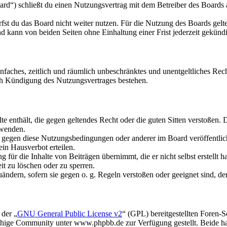
d“) schließt du einen Nutzungsvertrag mit dem Betreiber des Boards a
fst du das Board nicht weiter nutzen. Für die Nutzung des Boards gelten
 kann von beiden Seiten ohne Einhaltung einer Frist jederzeit gekünd
 einfaches, zeitlich und räumlich unbeschränktes und unentgeltliches R
ch Kündigung des Nutzungsvertrages bestehen.
alte enthält, die gegen geltendes Recht oder die guten Sitten verstoßen. 
rwenden.
n gegen diese Nutzungsbedingungen oder anderer im Board veröffentli
in Hausverbot erteilen.
für die Inhalte von Beiträgen übernimmt, die er nicht selbst erstellt 
it zu löschen oder zu sperren.
uändern, sofern sie gegen o. g. Regeln verstoßen oder geeignet sind, 
 der „
GNU General Public License v2
“ (GPL) bereitgestellten Foren
hige Community unter www.phpbb.de zur Verfügung gestellt. Beide hab