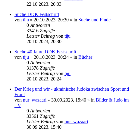
22.10.2023, 20:03
Suche DDK Festschrift
von
tiju
»
20.10.2023, 20:30
» in
Suche und Finde
0
Antworten
33416
Zugriffe
Letzter Beitrag
von
tiju
20.10.2023, 20:30
Suche 40 Jahre DDK Festschrift
von
tiju
»
20.10.2023, 20:24
» in
Bücher
0
Antworten
31378
Zugriffe
Letzter Beitrag
von
tiju
20.10.2023, 20:24
Der Krieg und wir - ukrainische Judoka zwischen Sport und
Front
von
nur_wazaari
»
30.09.2023, 15:40
» in
Bilder & Judo im
TV
0
Antworten
33561
Zugriffe
Letzter Beitrag
von
nur_wazaari
30.09.2023, 15:40