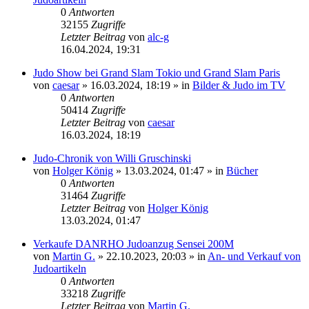
0
Antworten
32155
Zugriffe
Letzter Beitrag
von
alc-g
16.04.2024, 19:31
Judo Show bei Grand Slam Tokio und Grand Slam Paris
von
caesar
»
16.03.2024, 18:19
» in
Bilder & Judo im TV
0
Antworten
50414
Zugriffe
Letzter Beitrag
von
caesar
16.03.2024, 18:19
Judo-Chronik von Willi Gruschinski
von
Holger König
»
13.03.2024, 01:47
» in
Bücher
0
Antworten
31464
Zugriffe
Letzter Beitrag
von
Holger König
13.03.2024, 01:47
Verkaufe DANRHO Judoanzug Sensei 200M
von
Martin G.
»
22.10.2023, 20:03
» in
An- und Verkauf von
Judoartikeln
0
Antworten
33218
Zugriffe
Letzter Beitrag
von
Martin G.