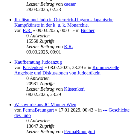
Letzter Beitrag
von
caesar
28.03.2025, 02:23
Jiu Jitsu und Judo in Österreich-Ungarn - Japanische
Kampfkünste in der k. u. k. Monarchie.
von
R.R.
»
09.03.2025, 00:01
» in
Bücher
0
Antworten
15558
Zugriffe
Letzter Beitrag
von
R.R.
09.03.2025, 00:01
Kaufberatung Judoanzug
von
Küstenkerl
»
08.02.2025, 23:29
» in
Kommerzielle
Angebote und Diskussionen von Judoartikeln
0
Antworten
20981
Zugriffe
Letzter Beitrag
von
Küstenkerl
08.02.2025, 23:29
Was wurde aus JC Manner Wien
von
PermaBraungurt
»
17.01.2025, 00:43
» in
--- Geschichte
des Judo
0
Antworten
13047
Zugriffe
Letzter Beitrag
von
PermaBraungurt