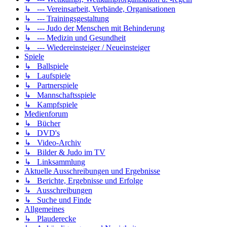
↳ --- Vereinsarbeit, Verbände, Organisationen
↳ --- Trainingsgestaltung
↳ --- Judo der Menschen mit Behinderung
↳ --- Medizin und Gesundheit
↳ --- Wiedereinsteiger / Neueinsteiger
Spiele
↳ Ballspiele
↳ Laufspiele
↳ Partnerspiele
↳ Mannschaftsspiele
↳ Kampfspiele
Medienforum
↳ Bücher
↳ DVD's
↳ Video-Archiv
↳ Bilder & Judo im TV
↳ Linksammlung
Aktuelle Ausschreibungen und Ergebnisse
↳ Berichte, Ergebnisse und Erfolge
↳ Ausschreibungen
↳ Suche und Finde
Allgemeines
↳ Plauderecke