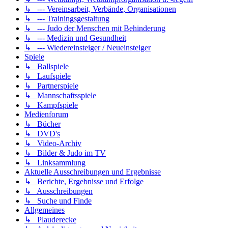
↳ --- Vereinsarbeit, Verbände, Organisationen
↳ --- Trainingsgestaltung
↳ --- Judo der Menschen mit Behinderung
↳ --- Medizin und Gesundheit
↳ --- Wiedereinsteiger / Neueinsteiger
Spiele
↳ Ballspiele
↳ Laufspiele
↳ Partnerspiele
↳ Mannschaftsspiele
↳ Kampfspiele
Medienforum
↳ Bücher
↳ DVD's
↳ Video-Archiv
↳ Bilder & Judo im TV
↳ Linksammlung
Aktuelle Ausschreibungen und Ergebnisse
↳ Berichte, Ergebnisse und Erfolge
↳ Ausschreibungen
↳ Suche und Finde
Allgemeines
↳ Plauderecke