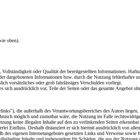
wie oben).
, Vollständigkeit oder Qualität der bereitgestellten Informationen. Haf
 der dargebotenen Informationen bzw. durch die Nutzung fehlerhafter u
lich vorsätzliches oder grob fahrlässiges Verschulden vorliegt.
 es sich ausdrücklich vor, Teile der Seiten oder das gesamte Angebot 
inks"), die außerhalb des Verantwortungsbereiches des Autors liegen, 
chnisch möglich und zumutbar wäre, die Nutzung im Falle rechtswidrige
tzung keine illegalen Inhalte auf den zu verlinkenden Seiten erkennbar
lei Einfluss. Deshalb distanziert er sich hiermit ausdrücklich von allen
halb des eigenen Internetangebotes gesetzten Links und Verweise sowie
nvollständige Inhalte und insbesondere für Schäden, die aus der Nutzung