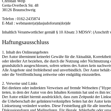
Christian Welp
Gerta-Overbeck Str. 48
38126 Braunschweig
Telefon : 0162-2435874
E-Mail : webmaster(at)dasjudoforum(dot)de
Inhaltlich Verantwortlicher gemäß § 10 Absatz 3 MDStV: (Anschrift 
Haftungsausschluss
1. Inhalt des Onlineangebotes
Der Autor übernimmt keinerlei Gewähr für die Aktualität, Korrektheit
oder ideeller Art beziehen, die durch die Nutzung oder Nichtnutzung
grundsätzlich ausgeschlossen, sofern seitens des Autors kein nachweis
Alle Angebote sind freibleibend und unverbindlich. Der Autor behält
oder die Veröffentlichung zeitweise oder endgültig einzustellen.
2. Verweise und Links
Bei direkten oder indirekten Verweisen auf fremde Webseiten ("Hyperl
treten, in dem der Autor von den Inhalten Kenntnis hat und es ihm te
Der Autor erklärt hiermit ausdrücklich, dass zum Zeitpunkt der Linkse
die Urheberschaft der gelinkten/verknüpften Seiten hat der Autor keiner
Linksetzung verändert wurden. Diese Feststellung gilt für alle inner
Diskussionsforen und Mailinglisten. Für illegale, fehlerhafte oder u