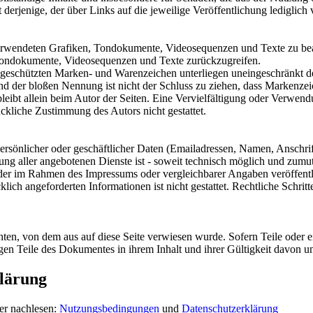
 derjenige, der über Links auf die jeweilige Veröffentlichung lediglich 
r verwendeten Grafiken, Tondokumente, Videosequenzen und Texte zu bea
 Tondokumente, Videosequenzen und Texte zurückzugreifen.
te geschützten Marken- und Warenzeichen unterliegen uneingeschränkt
nd der bloßen Nennung ist nicht der Schluss zu ziehen, dass Markenzeic
e bleibt allein beim Autor der Seiten. Eine Vervielfältigung oder Ver
ckliche Zustimmung des Autors nicht gestattet.
rsönlicher oder geschäftlicher Daten (Emailadressen, Namen, Anschrifte
lung aller angebotenen Dienste ist - soweit technisch möglich und zum
 der im Rahmen des Impressums oder vergleichbarer Angaben veröffent
lich angeforderten Informationen ist nicht gestattet. Rechtliche Schri
chten, von dem aus auf diese Seite verwiesen wurde. Sofern Teile oder 
rigen Teile des Dokumentes in ihrem Inhalt und ihrer Gültigkeit davon u
lärung
er nachlesen:
Nutzungsbedingungen
und
Datenschutzerklärung