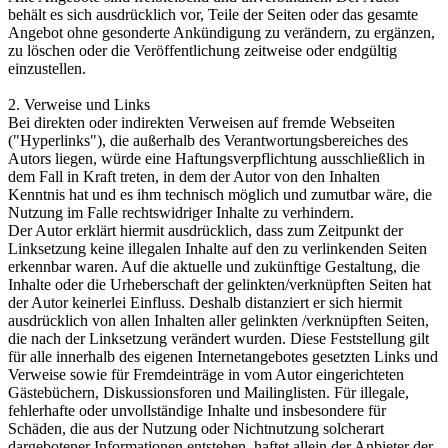
behält es sich ausdrücklich vor, Teile der Seiten oder das gesamte
Angebot ohne gesonderte Ankündigung zu verändern, zu ergänzen,
zu löschen oder die Veröffentlichung zeitweise oder endgültig
einzustellen.
2. Verweise und Links
Bei direkten oder indirekten Verweisen auf fremde Webseiten
("Hyperlinks"), die außerhalb des Verantwortungsbereiches des
Autors liegen, würde eine Haftungsverpflichtung ausschließlich in
dem Fall in Kraft treten, in dem der Autor von den Inhalten
Kenntnis hat und es ihm technisch möglich und zumutbar wäre, die
Nutzung im Falle rechtswidriger Inhalte zu verhindern.
Der Autor erklärt hiermit ausdrücklich, dass zum Zeitpunkt der
Linksetzung keine illegalen Inhalte auf den zu verlinkenden Seiten
erkennbar waren. Auf die aktuelle und zukünftige Gestaltung, die
Inhalte oder die Urheberschaft der gelinkten/verknüpften Seiten hat
der Autor keinerlei Einfluss. Deshalb distanziert er sich hiermit
ausdrücklich von allen Inhalten aller gelinkten /verknüpften Seiten,
die nach der Linksetzung verändert wurden. Diese Feststellung gilt
für alle innerhalb des eigenen Internetangebotes gesetzten Links und
Verweise sowie für Fremdeinträge in vom Autor eingerichteten
Gästebüchern, Diskussionsforen und Mailinglisten. Für illegale,
fehlerhafte oder unvollständige Inhalte und insbesondere für
Schäden, die aus der Nutzung oder Nichtnutzung solcherart
dargebotener Informationen entstehen, haftet allein der Anbieter der